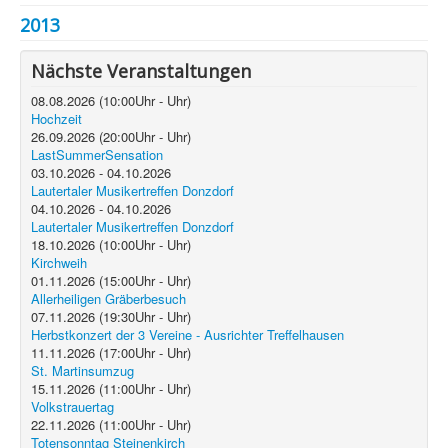
2013
Nächste Veranstaltungen
08.08.2026
(
10:00
Uhr -
Uhr)
Hochzeit
26.09.2026
(
20:00
Uhr -
Uhr)
LastSummerSensation
03.10.2026
-
04.10.2026
Lautertaler Musikertreffen Donzdorf
04.10.2026
-
04.10.2026
Lautertaler Musikertreffen Donzdorf
18.10.2026
(
10:00
Uhr -
Uhr)
Kirchweih
01.11.2026
(
15:00
Uhr -
Uhr)
Allerheiligen Gräberbesuch
07.11.2026
(
19:30
Uhr -
Uhr)
Herbstkonzert der 3 Vereine - Ausrichter Treffelhausen
11.11.2026
(
17:00
Uhr -
Uhr)
St. Martinsumzug
15.11.2026
(
11:00
Uhr -
Uhr)
Volkstrauertag
22.11.2026
(
11:00
Uhr -
Uhr)
Totensonntag Steinenkirch