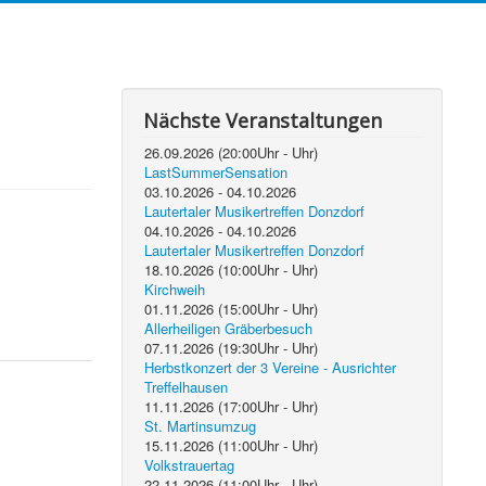
Nächste Veranstaltungen
26.09.2026
(
20:00
Uhr -
Uhr)
LastSummerSensation
03.10.2026
-
04.10.2026
Lautertaler Musikertreffen Donzdorf
04.10.2026
-
04.10.2026
Lautertaler Musikertreffen Donzdorf
18.10.2026
(
10:00
Uhr -
Uhr)
Kirchweih
01.11.2026
(
15:00
Uhr -
Uhr)
Allerheiligen Gräberbesuch
07.11.2026
(
19:30
Uhr -
Uhr)
Herbstkonzert der 3 Vereine - Ausrichter
Treffelhausen
11.11.2026
(
17:00
Uhr -
Uhr)
St. Martinsumzug
15.11.2026
(
11:00
Uhr -
Uhr)
Volkstrauertag
22.11.2026
(
11:00
Uhr -
Uhr)