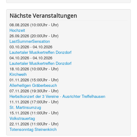
Nächste Veranstaltungen
08.08.2026
(
10:00
Uhr -
Uhr)
Hochzeit
26.09.2026
(
20:00
Uhr -
Uhr)
LastSummerSensation
03.10.2026
-
04.10.2026
Lautertaler Musikertreffen Donzdorf
04.10.2026
-
04.10.2026
Lautertaler Musikertreffen Donzdorf
18.10.2026
(
10:00
Uhr -
Uhr)
Kirchweih
01.11.2026
(
15:00
Uhr -
Uhr)
Allerheiligen Gräberbesuch
07.11.2026
(
19:30
Uhr -
Uhr)
Herbstkonzert der 3 Vereine - Ausrichter Treffelhausen
11.11.2026
(
17:00
Uhr -
Uhr)
St. Martinsumzug
15.11.2026
(
11:00
Uhr -
Uhr)
Volkstrauertag
22.11.2026
(
11:00
Uhr -
Uhr)
Totensonntag Steinenkirch